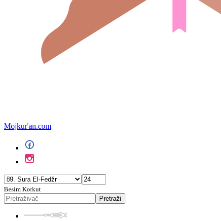
Mojkur'an.com
Besim Korkut
Pretraži