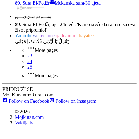
89. Sura El-Fedžr
Mekanska sura
/
30 ajeta
﷽
89. Sura El-Fedžr, ajet 24
i reći: 'Kamo sreće da sam se za ovaj
život pripremio!'
Yaqoolu
ya
laytanee
qaddamtu
lihayatee
يَقُولُ يَا لَيْتَنِي قَدَّمْتُ لِحَيَاتِي
More pages
23
24
25
More pages
PRIDRUŽI SE
Moj Kur'an
mojkuran.com
Follow on Facebook
Follow on Instagram
©
2026
Mojkuran.com
Vaktija.ba