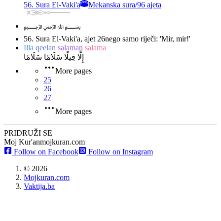
56. Sura El-Vaki'a
Mekanska sura
/
96 ajeta
﷽
56. Sura El-Vaki'a, ajet 26
nego samo riječi: 'Mir, mir!'
Illa
qeelan
salaman
salama
إِلَّا قِيلًا سَلَامًا سَلَامًا
More pages
25
26
27
More pages
PRIDRUŽI SE
Moj Kur'an
mojkuran.com
Follow on Facebook
Follow on Instagram
©
2026
Mojkuran.com
Vaktija.ba