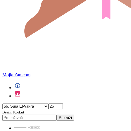
Mojkur'an.com
Besim Korkut
Pretraži