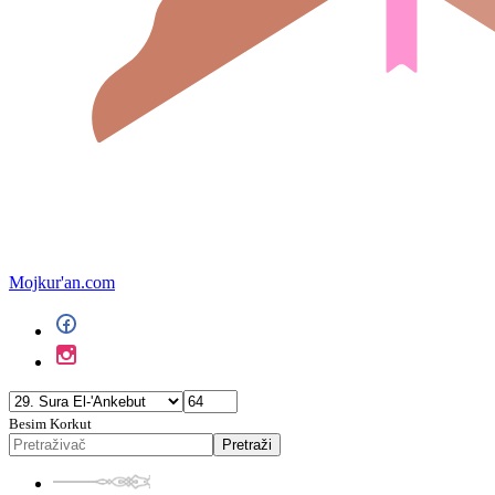
Mojkur'an.com
Besim Korkut
Pretraži