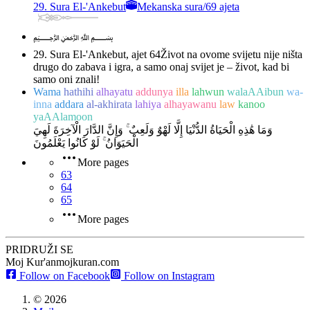
29. Sura El-'Ankebut
Mekanska sura
/
69 ajeta
﷽
29. Sura El-'Ankebut, ajet 64
Život na ovome svijetu nije ništa
drugo do zabava i igra, a samo onaj svijet je – život, kad bi
samo oni znali!
Wama
hathihi
alhayatu
addunya
illa
lahwun
walaAAibun
wa-
inna
addara
al-akhirata
lahiya
alhayawanu
law
kanoo
yaAAlamoon
وَمَا هَٰذِهِ الْحَيَاةُ الدُّنْيَا إِلَّا لَهْوٌ وَلَعِبٌ ۚ وَإِنَّ الدَّارَ الْآخِرَةَ لَهِيَ
الْحَيَوَانُ ۚ لَوْ كَانُوا يَعْلَمُونَ
More pages
63
64
65
More pages
PRIDRUŽI SE
Moj Kur'an
mojkuran.com
Follow on Facebook
Follow on Instagram
©
2026