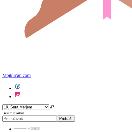
Mojkur'an.com
Besim Korkut
Pretraži