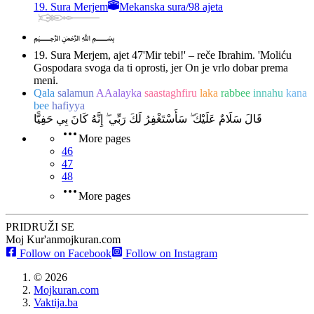
19. Sura Merjem
Mekanska sura
/
98 ajeta
﷽
19. Sura Merjem, ajet 47
'Mir tebi!' – reče Ibrahim. 'Moliću
Gospodara svoga da ti oprosti, jer On je vrlo dobar prema
meni.
Qala
salamun
AAalayka
saastaghfiru
laka
rabbee
innahu
kana
bee
hafiyya
قَالَ سَلَامٌ عَلَيْكَ ۖ سَأَسْتَغْفِرُ لَكَ رَبِّي ۖ إِنَّهُ كَانَ بِي حَفِيًّا
More pages
46
47
48
More pages
PRIDRUŽI SE
Moj Kur'an
mojkuran.com
Follow on Facebook
Follow on Instagram
©
2026
Mojkuran.com
Vaktija.ba