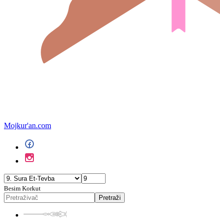
Mojkur'an.com
Besim Korkut
Pretraži