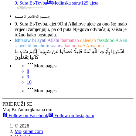
9. Sura Et-Tevba
Medinska sura
/
129 ajeta
﷽
9. Sura Et-Tevba, ajet 9
Oni Allahove ajete za ono što malo
vrijedi zamjenjuju, pa od puta Njegova odvraćaju; zaista je
ružno kako postupaju.
Ishtaraw
bi-ayati
Allahi
thamanan
qaleelan
fasaddoo
AAan
sabeelihi
innahum
saa
ma
kanoo
yaAAmaloon
اشْتَرَوْا بِآيَاتِ اللَّهِ ثَمَنًا قَلِيلًا فَصَدُّوا عَنْ سَبِيلِهِ ۚ إِنَّهُمْ سَاءَ مَا
كَانُوا يَعْمَلُونَ
More pages
8
9
10
More pages
PRIDRUŽI SE
Moj Kur'an
mojkuran.com
Follow on Facebook
Follow on Instagram
©
2026
Mojkuran.com