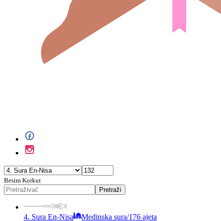
Besim Korkut
Pretraži
4. Sura En-Nisa
Medinska sura
/
176 ajeta