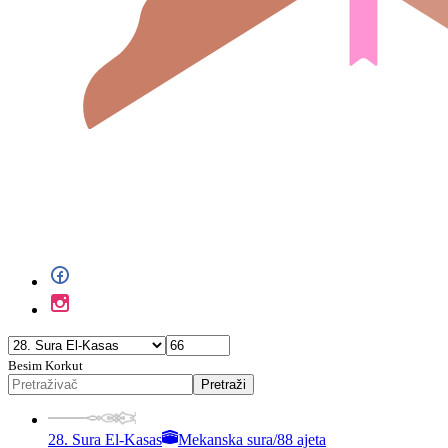
Besim Korkut
Pretraži
28. Sura El-Kasas
Mekanska sura
/
88 ajeta