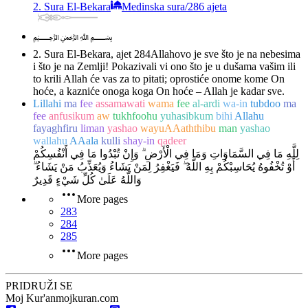
2. Sura El-Bekara
Medinska sura
/
286 ajeta
﷽
2. Sura El-Bekara, ajet 284
Allahovo je sve što je na nebesima
i što je na Zemlji! Pokazivali vi ono što je u dušama vašim ili
to krili Allah će vas za to pitati; oprostiće onome kome On
hoće, a kazniće onoga koga On hoće – Allah je kadar sve.
Lillahi
ma
fee
assamawati
wama
fee
al-ardi
wa-in
tubdoo
ma
fee
anfusikum
aw
tukhfoohu
yuhasibkum
bihi
Allahu
fayaghfiru
liman
yashao
wayuAAaththibu
man
yashao
wallahu
AAala
kulli
shay-in
qadeer
لِلَّهِ مَا فِي السَّمَاوَاتِ وَمَا فِي الْأَرْضِ ۗ وَإِنْ تُبْدُوا مَا فِي أَنْفُسِكُمْ
أَوْ تُخْفُوهُ يُحَاسِبْكُمْ بِهِ اللَّهُ ۖ فَيَغْفِرُ لِمَنْ يَشَاءُ وَيُعَذِّبُ مَنْ يَشَاءُ ۗ
وَاللَّهُ عَلَىٰ كُلِّ شَيْءٍ قَدِيرٌ
More pages
283
284
285
More pages
PRIDRUŽI SE
Moj Kur'an
mojkuran.com