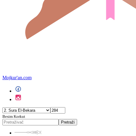
Mojkur'an.com
Besim Korkut
Pretraži